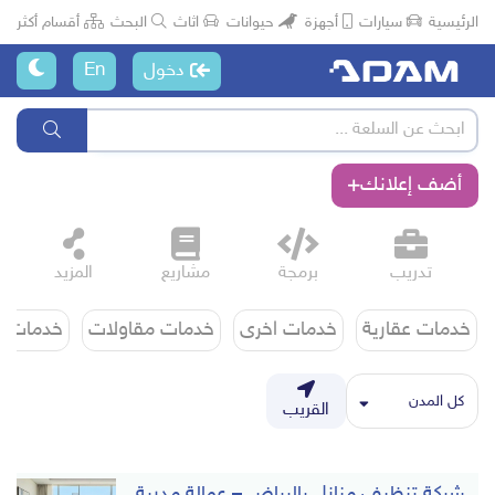
الرئيسية
سيارات
أجهزة
حيوانات
اثاث
البحث
أقسام أكثر
دخول
En
أضف إعلانك
تدريب
برمجة
مشاريع
المزيد
خدمات عقارية
خدمات اخرى
خدمات مقاولات
خدمات ت
كل المدن
القريب