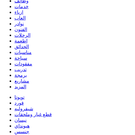
وظائف
خدمات
ازياء
العاب
نوادر
الفنون
الرحلات
اطعمة
الحدائق
مناسبات
سياحة
مفقودات
تدريب
برمجة
مشاريع
المزيد
تويوتا
فورد
شيفروليه
قطع غيار وملحقات
نيسان
هيونداي
جنسس