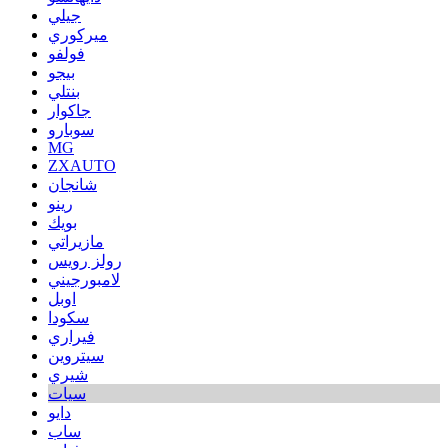
جيلي
ميركوري
فولفو
بيجو
بنتلي
جاكوار
سوبارو
MG
ZXAUTO
شانجان
رينو
بويك
مازيراتي
رولز رويس
لامبورجيني
اوبل
سكودا
فيراري
سيتروين
شيري
سيات
دايو
ساب