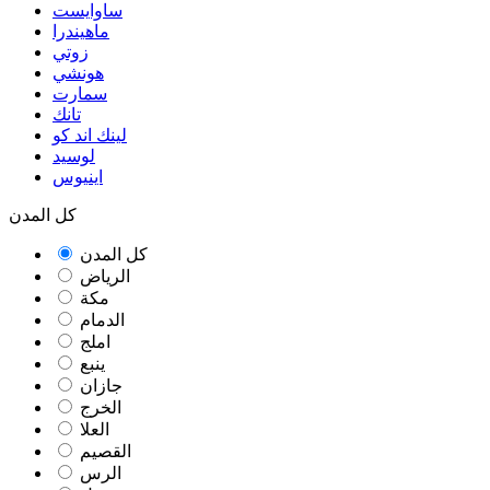
ساوايست
ماهيندرا
زوتي
هونشي
سمارت
تانك
لينك اند كو
لوسيد
اينيوس
كل المدن
كل المدن
الرياض
مكة
الدمام
املج
ينبع
جازان
الخرج
العلا
القصيم
الرس