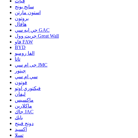
فيات
سانج يونج
استون مارتن
بروتون
هافال
جي ايه سي GAC
جريت وول Great Wall
فاو FAW
BYD
الفا روميو
تاتا
جى ام سي JMC
جيتور
سي ام سي
فوتون
فيكتوري اوتو
ليفان
ماكسيس
ماكلارين
جاك JAC
بايك
دونج فينج
اكسيد
تسلا