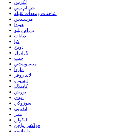
لكزس
جي ام سي
شاحنات ومعدات ثقيلة
مرسيدس
هوندا
بي ام دبليو
دبابات
كيا
دودج
كرايزلر
جيب
ميتسوبيشي
مازدا
لاند روفر
ايسوزو
كاديلاك
بورش
اودي
سوزوكي
انفنيتي
همر
لنكولن
فولكس واجن
دايهاتسو