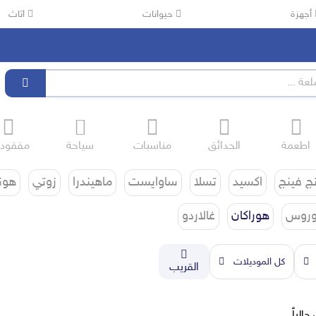
أجهزة
حيوانات
اثاث
اطعمة
الحدائق
مناسبات
سياحة
مفقود
ج فينج
اكسيد
تسلا
ساوايست
ماهيندرا
زوتي
هون
وروس
هوراكان
غالاردو
كل الموديلات
القريب
حالياً