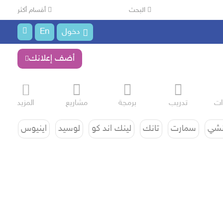
البحث
أقسام أكثر
دخول
En
أضف إعلانك
ات
تدريب
برمجة
مشاريع
المزيد
شي
سمارت
تانك
لينك اند كو
لوسيد
اينيوس