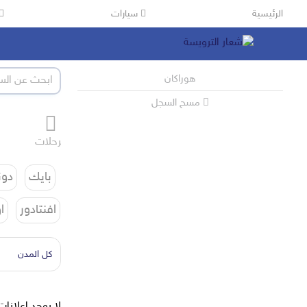
الرئيسية
سيارات
هوراكان
مسح السجل
العاب
نوادر
الفنون
الرحلات
اوتو
ليفان
ماكسيس
ماكلارين
جاك JAC
بايك
دون
افنتادور
ا
كل المدن
لا يوجد إعلانات 